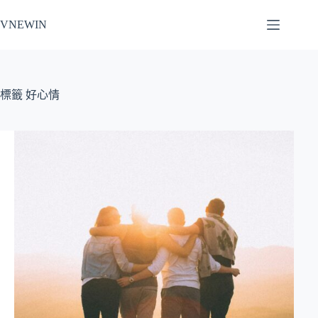
跳
VNEWIN
至
主
要
內
容
標籤
好心情