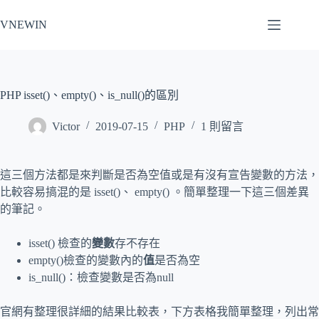
跳
VNEWIN
至
主
要
內
容
PHP isset()、empty()、is_null()的區別
Victor
2019-07-15
PHP
1 則留言
這三個方法都是來判斷是否為空值或是有沒有宣告變數的方法，
比較容易搞混的是 isset()、 empty() 。簡單整理一下這三個差異
的筆記。
isset() 檢查的
變數
存不存在
empty()檢查的變數內的
值
是否為空
is_null()：檢查變數是否為null
官網有整理很詳細的結果比較表，下方表格我簡單整理，列出常