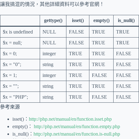
讓我搞混的情況，其他詳細資料可以參考官網！
gettype()
isset()
empty()
is_null()
$x is undefined
NULL
FALSE
TRUE
TRUE
$x = null
;
NULL
FALSE
TRUE
TRUE
$x = 0;
integer
TRUE
TRUE
FALSE
$x = "0";
string
TRUE
TRUE
FALSE
$x = 1;
integer
TRUE
FALSE
FALSE
$x = "";
string
TRUE
TRUE
FALSE
$x = "PHP";
string
TRUE
FALSE
FALSE
參考來源
isset()：
http://php.net/manual/en/function.isset.php
empty()：
http://php.net/manual/en/function.empty.php
is_null()：
http://php.net/manual/en/function.is-null.php