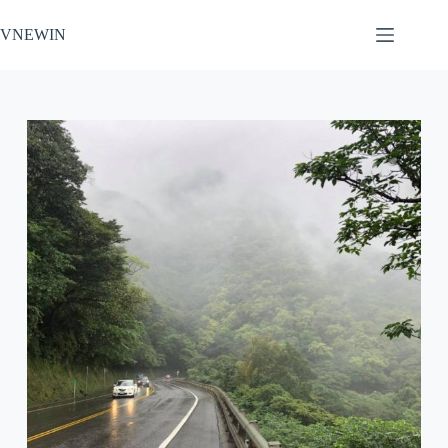
跳
VNEWIN
至
主
要
內
容