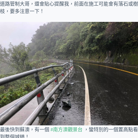
道路管制大哥，還會貼心提醒我，前面在施工可能會有落石或樹
枝，要多注意一下！
最後快到蘇澳，有一個
#南方澳觀景台
，蠻特別的一個置高點看
到整個城鎮！