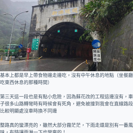
基本上都是早上帶食物邊走邊吃，沒有中午休息的地點（坐餐廳
吃東西休息的那種時間）
第三天這一段也是有點小危險，因為蘇花改的工程這邊沒有，車
子很多山路轉彎時有時候會有死角，避免被撞到我會在直線路段
比較明顯處沒車時換不同邊
整路真的蠻漂亮的，雖然大部分霧茫茫，下雨走還是別有一番風
味，有時讓雨淋一下也蠻爽的！