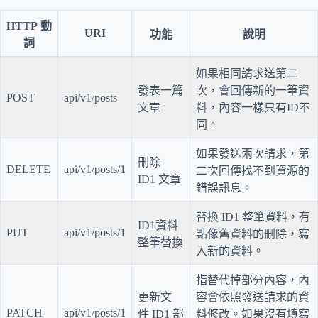
HTTP 動
URI
功能
說明
詞
如果相同請求送第二
發表一篇
次，會回傳新的一筆資
POST
api/v1/posts
文章
料，內容一樣只有ID不
同。
如果發送兩次請求，第
刪除
DELETE
api/v1/posts/1
二次回傳找不到資源的
ID1 文章
錯誤訊息。
替換 ID1 整筆資料，有
ID1資料
PUT
api/v1/posts/1
點像舊資料的刪除，寫
整筆替換
入新的資料。
指替代掉部分內容，內
更新文
容會依照發送請求的資
PATCH
api/v1/posts/1
件 ID1 部
料修改。如果沒有填寫