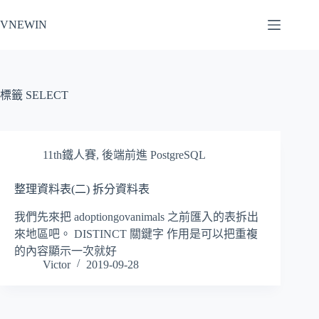
跳
VNEWIN
至
主
要
內
容
標籤
SELECT
11th鐵人賽
,
後端前進 PostgreSQL
整理資料表(二) 拆分資料表
我們先來把 adoptiongovanimals 之前匯入的表拆出
來地區吧。 DISTINCT 關鍵字 作用是可以把重複
的內容顯示一次就好
Victor
2019-09-28