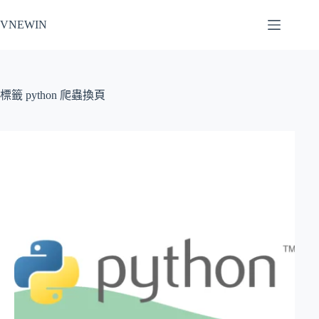
跳
VNEWIN
至
主
要
內
容
標籤
python 爬蟲換頁