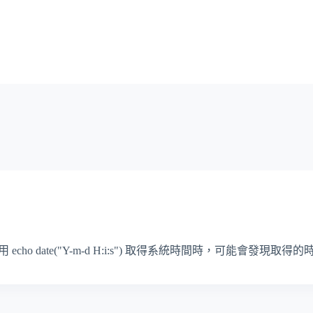
echo date("Y-m-d H:i:s") 取得系統時間時，可能會發