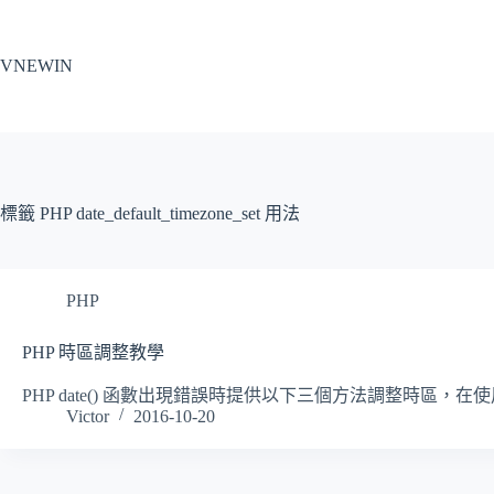
跳
至
VNEWIN
主
要
內
容
標籤
PHP date_default_timezone_set 用法
PHP
PHP 時區調整教學
PHP date() 函數出現錯誤時提供以下三個方法調整時區，在使用 
Victor
2016-10-20