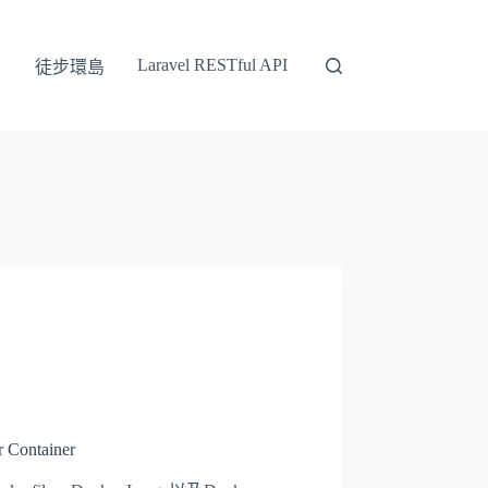
Laravel RESTful API
徒步環島
ontainer