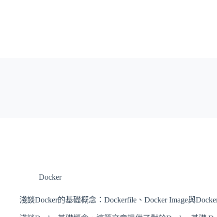
Docker
淺談Docker的基礎概念：Dockerfile、Docker Image與Docker C