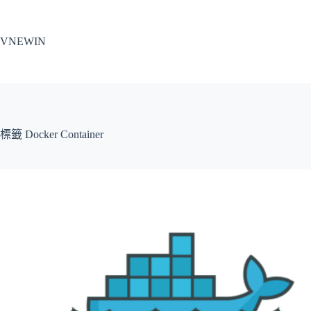
跳
至
VNEWIN
主
要
內
容
標籤
Docker Container