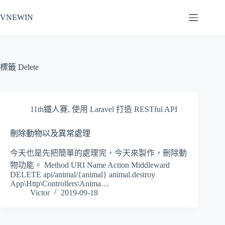
跳
VNEWIN
至
主
要
內
容
標籤
Delete
11th鐵人賽
,
使用 Laravel 打造 RESTful API
刪除動物以及異常處理
今天也是先把簡單的處理完，今天來製作，刪除動
物功能。 Method URI Name Action Middleward
DELETE api/animal/{animal} animal.destroy
App\Http\Controllers\Anima…
Victor
2019-09-18