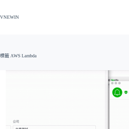
跳
至
VNEWIN
主
要
內
容
標籤
AWS Lambda