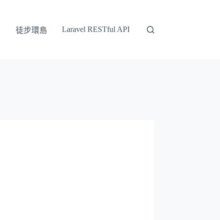
Laravel RESTful API
徒步環島