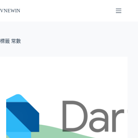
跳
VNEWIN
至
主
要
內
容
標籤
常數