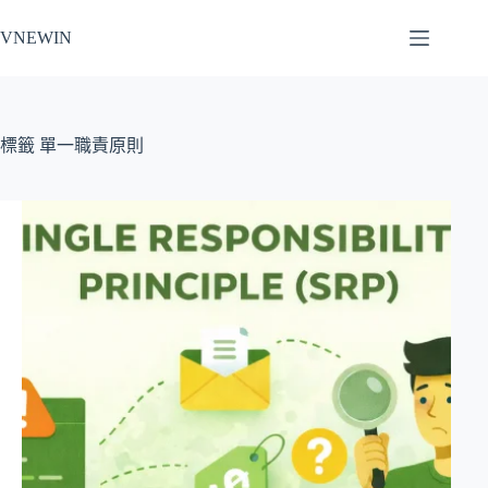
跳
VNEWIN
至
主
要
內
容
標籤
單一職責原則