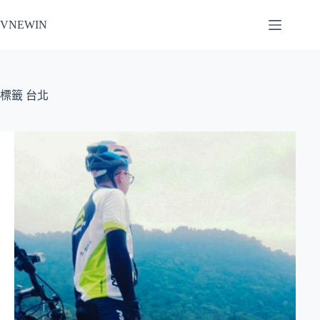
跳
VNEWIN
至
主
要
內
容
標籤
台北