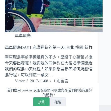
單車環島
單車環島DAY1-充滿期待的第一天 |台北-桃園-新竹
單車環島事前準備還真的不少，歷經千心萬苦以後
今天要出發囉！我與我的同伴約在大稻埕準備開始
我們的環島13天旅程！如果你想要參考如何規劃環
島行程，可以到這一篇文…
Victor
2017-11-08
1 則留言
我們使用 cookies 以確保我們可以讓您在我們網站有最好
的體驗。
接受
拒絕
版權 © 2026 - WordPress 佈景主題由
CreativeThemes
開發